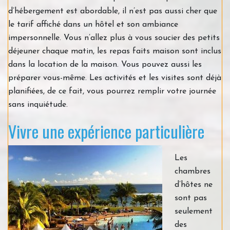
d’hébergement est abordable, il n’est pas aussi cher que
le tarif affiché dans un hôtel et son ambiance
impersonnelle. Vous n’allez plus à vous soucier des petits
déjeuner chaque matin, les repas faits maison sont inclus
dans la location de la maison. Vous pouvez aussi les
préparer vous-même. Les activités et les visites sont déjà
planifiées, de ce fait, vous pourrez remplir votre journée
sans inquiétude.
Vivre une expérience particulière
Les
chambres
d’hôtes ne
sont pas
seulement
des