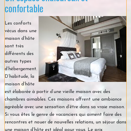
confortable
Les conforts
vécus dans une
maison d’hôte
sont très
différents des
autres types
d’hébergement.
D’habitude, la
maison d’hôte
est élaborée à partir d’une vieille maison avec des
chambres aimables. Ces maisons offrent une ambiance
agréable avec une sensation d’être dans sa vraie maison.
Si vous êtes le genre de vacanciers qui aiment faire des
rencontres et nouer de nouvelles relations, un séjour dans
une maison d’hôte est idéal pour vous. Le prix