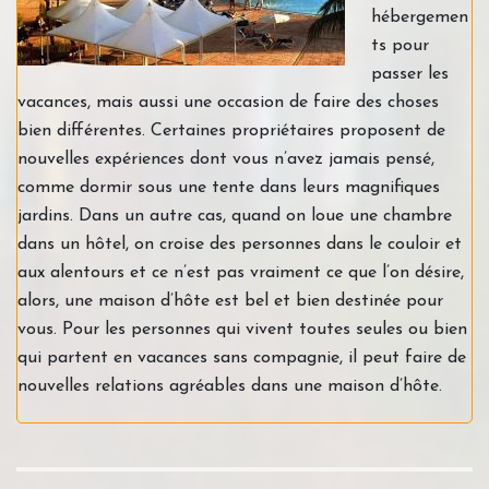
hébergemen
ts pour
passer les
vacances, mais aussi une occasion de faire des choses
bien différentes. Certaines propriétaires proposent de
nouvelles expériences dont vous n’avez jamais pensé,
comme dormir sous une tente dans leurs magnifiques
jardins. Dans un autre cas, quand on loue une chambre
dans un hôtel, on croise des personnes dans le couloir et
aux alentours et ce n’est pas vraiment ce que l’on désire,
alors, une maison d’hôte est bel et bien destinée pour
vous. Pour les personnes qui vivent toutes seules ou bien
qui partent en vacances sans compagnie, il peut faire de
nouvelles relations agréables dans une maison d’hôte.