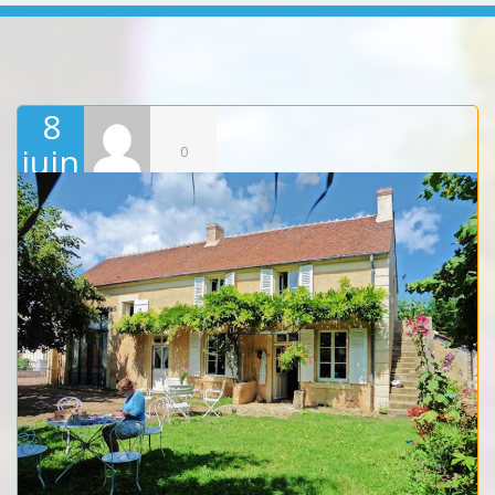
8
juin
0
202
1