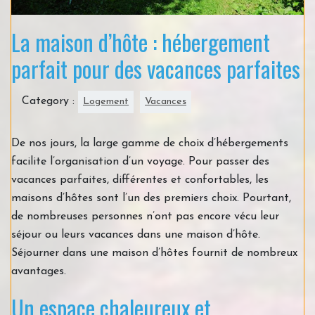
La maison d’hôte : hébergement
parfait pour des vacances parfaites
Category :
Logement
Vacances
De nos jours, la large gamme de choix d’hébergements
facilite l’organisation d’un voyage. Pour passer des
vacances parfaites, différentes et confortables, les
maisons d’hôtes sont l’un des premiers choix. Pourtant,
de nombreuses personnes n’ont pas encore vécu leur
séjour ou leurs vacances dans une maison d’hôte.
Séjourner dans une maison d’hôtes fournit de nombreux
avantages.
Un espace chaleureux et